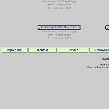
ibbenbueren-210909_073.jpg
59948 x angesehen
23. September 2009
ibbenbueren-210909_142.jpg
49047 x angesehen
23. September 2009
Impressum
Kontakt
Service
NaturaGa
Power
Theme b
Converted for Copper