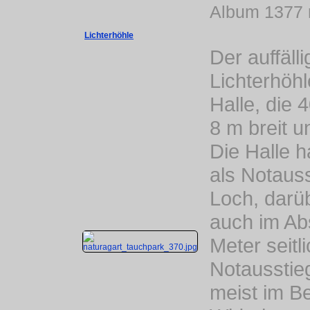
Album 1377 
Lichterhöhle
Der auffälli
Lichterhöhl
Halle, die 
8 m breit u
Die Halle h
als Notaus
Loch, darü
auch im Ab
Meter seitl
Notausstieg
meist im Be