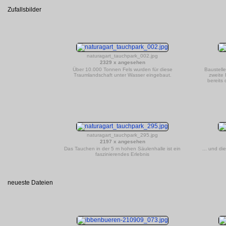
Zufallsbilder
naturagart_tauchpark_002.jpg
2329 x angesehen
Über 10.000 Tonnen Fels wurden für diese
Baustelle
Traumlandschaft unter Wasser eingebaut.
zweite 
bereits
naturagart_tauchpark_295.jpg
2197 x angesehen
Das Tauchen in der 5 m hohen Säulenhalle ist ein
... und di
faszinierendes Erlebnis
neueste Dateien