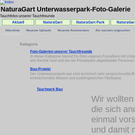
NaturaGart Unterwasserpark-Foto-Galerie
Tauchfotos unserer Tauchfreunde
Aktuell
NaturaGart
NaturaGart Park
NaturaGar
Albenliste
Neueste Uploads
Neueste Kommentare
Am meisten angesehen
Kategorie
Foto-Galerien unserer Tauchfreunde
In dieser Kategorie kannst Du Dein eigenes Fotoalbum mit Unt
alle Rechte hast und die die Privatspäre abgebildeter Personen 
Bau-Projekt
Der Unterwasserpark war eine technisch sehr anspruchsvolle B
einbrechendes Wasser und puddingweichen Fließsand.
Tauchpark Bau
Wir wollte
die sich an
einmal vors
und damit n